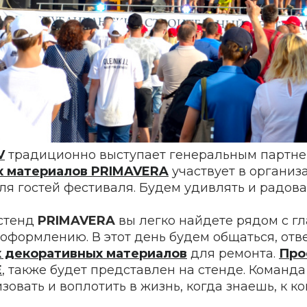
V
традиционно выступает генеральным партне
х материалов PRIMAVERA
участвует в организ
ля гостей фестиваля. Будем удивлять и радов
стенд
PRIMAVERA
вы легко найдете рядом с г
оформлению. В этот день будем общаться, отв
 декоративных материалов
для ремонта.
Про
E
, также будет представлен на стенде. Команд
овать и воплотить в жизнь, когда знаешь, к ко