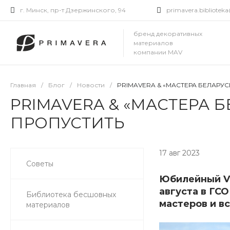
г. Минск, пр-т Дзержинского, 94
primavera.bibliote
бренд декоративных
материалов
компании MAV
Главная
/
Блог
/
Новости
/
PRIMAVERA & «МАСТЕРА БЕЛАРУС
PRIMAVERA & «МАСТЕРА Б
ПРОПУСТИТЬ
17 авг 2023
Советы
Юбилейный V 
августа в ГС
Библиотека бесшовных
мастеров и вс
материалов