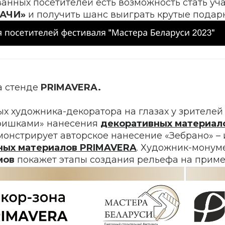
анных посетителей есть возможность стать уч
ДАЧИ»
и получить шанс выиграть крутые подарк
а стенде
PRIMAVERA.
ых художника-декоратора на глазах у зрителей
фишками» нанесения
декоративных материал
монстрирует авторское нанесение «Зебрано» –
ных материалов PRIMAVERA
. Художник-монум
мов
покажет этапы создания рельефа на пример