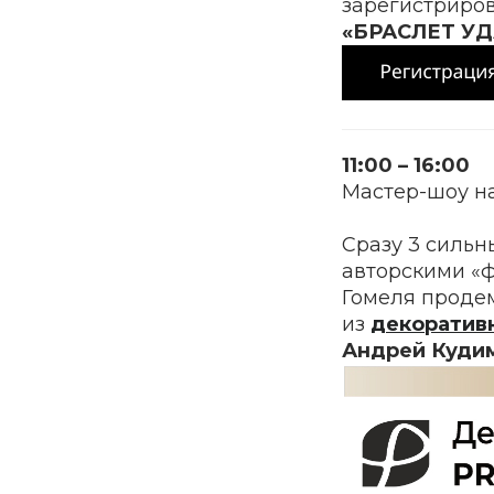
зарегистриров
«БРАСЛЕТ У
11:00 – 16:00
Мастер-шоу н
Сразу 3 сильн
авторскими «
Гомеля проде
из
декоратив
Андрей Куди