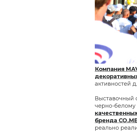
Компания MA
декоративны
активностей д
Выставочный 
черно-белому 
качественных
бренда CO.M
реально реализ