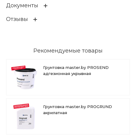
Документы
НАЗНАЧЕНИЕ
Назначение:
для наружно
й и внутренней отделки ве
Отзывы
ртикальных минеральных
оснований: бетонных, кир
ТИ_Штукатурка_master_by_PROACRYLPLAST_акриловая_17
пичных, оштукатуренных, а
7.26 МБ
.pdf
также в системе утеплени
я (на армированных сетко
й слоях). Можно использо
Рекомендуемые товары
вать для оштукатуривания
плитных оснований (гипсо
картон, гипсоволокно и т.
Грунтовка master.by PROSEND
п.) только внутри зданий. М
адгезионная укрывная
ожет использоваться как
самостоятельное покрыт
ие, не требующее дополн
ительной окраски. Создае
т декоративное рельефно
е покрытие.
Грунтовка master.by PROGRUND
акрилатная
Свойства:
скрывает мелкие дефе
кты поверхности и созд
ает эффект оптическог
о выравнивания стен;