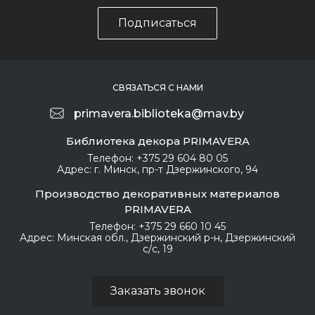
При колеровке вручну
Подписаться
ю и на оборудовании д
ругих компаний, ООО
«МАВ» не несет ответст
венность за качество и
цвет материала.
СВЯЗАТЬСЯ С НАМИ
primavera.biblioteka@mav.by
ПОДГОТОВКА ПОВЕРХНО
Штукатурку применяют пр
Библиотека декора PRIMAVERA
СТИ
и температуре окружающ
его воздуха, материала и п
Телефон:
+375 29 604 80 05
оверхности не ниже 10 °С
Адрес:
г. Минск, пр-т Дзержинского, 94
и не выше 25 °С и относите
льной влажности не боле
Производство декоративных материалов
е 80 %. Не допускается на
PRIMAVERA
несение при неблагоприя
Телефон:
+375 29 660 10 45
тных погодных условиях (д
Адрес:
Минская обл., Дзержинский р-н, Дзержинский
ождь, туман, выпадение ро
с/с, 19
сы), а также под прямыми
солнечными лучами.
Заказать звонок
Подготовка поверхнос
ти:
поверхность очищают