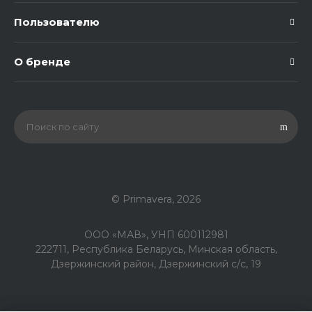
ями пластиковой или поли
уретановой кельмой равн
Пользователю
омерно распределяют на
полнитель для однородно
й «камешковой» фактуры.
О бренде
При нанесении распылени
ем (пневмо – с верхним ра
сположением бачка и диа
метром сопла 4-6 мм при
рабочем давлении 4-6 ат
м) равномерно (круговым
и движениями) нанести ма
териал во избежание насл
оений. Работы на одной по
верхности следует выпол
нять непрерывно, использ
© Primavera, 2026
уя штукатурку одной парти
и. В случае перерыва начи
нать работу от края участк
ООО «МАВ», УНП 600112981
а, предварительно защити
222711, Республика Беларусь, Минская область,
в малярной лентой ранее
Дзержинский район, Дзержинский с/с, 19
нанесенный край штукату
рки. Инструмент, тару, пят
на отмыть теплой водой с
мылом до высыхания штук