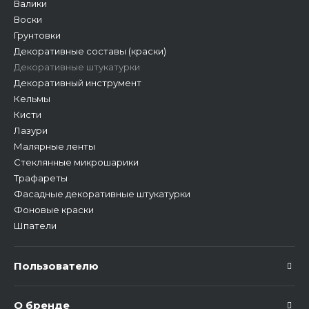
Валики
ыми движениями для загла
Воски
живания всех неровносте
й и впадин. Во время разгл
Грунтовки
аживания и затирания шту
Декоративные составы (краски)
катурки шпатель должен б
Декоративные штукатурки
ыть все время чистым. Вла
жная очистка покрытия во
Декоративный инструмент
зможна только после доп
Кельмы
олнительной обработки
в
Кисти
оском Primavera VOSK
, к
Лазури
оторый наносят в соответ
ствии с рекомендацией п
Малярные ленты
о применению не ранее ч
Стеклянные микрошарики
ем через 24 ч после высых
Трафареты
ания штукатурки. Инструм
ент, упаковку, пятна матер
Фасадные декоративные штукатурки
иала отмыть теплой водой
Фоновые краски
с мылом до высыхания шту
Шпатели
катурки.
Обратите внимание:
цв
Пользователю
ет материала различных п
артий может незначитель
но отличаться друг от друг
О бренде
а. Во избежание разноотт