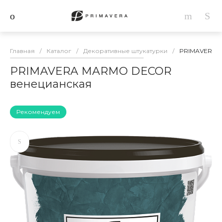
Главная
/
Каталог
/
Декоративные штукатурки
/
PRIMAVERA 
PRIMAVERA MARMO DECOR
венецианская
Рекомендуем