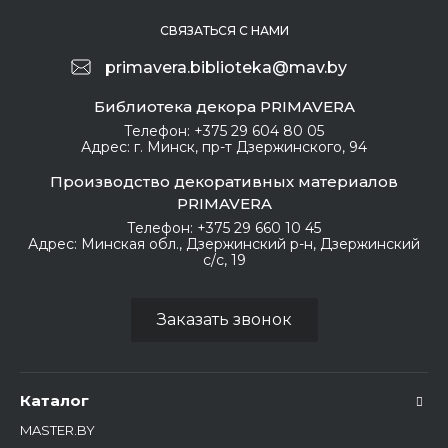
оводить при температу
ре окружающего возду
СВЯЗАТЬСЯ С НАМИ
ха, материала и обраба
тываемой поверхности
primavera.biblioteka@mav.by
в диапазоне 10-25 °С, в
лажность воздуха в по
Библиотека декора PRIMAVERA
мещении должна быть
Телефон:
+375 29 604 80 05
40-60 %.
Адрес:
г. Минск, пр-т Дзержинского, 94
Продукт готов к применен
Производство декоративных материалов
ию, при необходимости до
PRIMAVERA
пускается разведение вод
ой до 5 % от массы матери
Телефон:
+375 29 660 10 45
ала. Перед использование
Адрес:
Минская обл., Дзержинский р-н, Дзержинский
с/с, 19
м тщательно перемешайт
е. Наносите тонкими слоя
ми венецианским шпателе
м. До высыхания штукатур
Заказать звонок
ки смоделируйте необход
имую фактуру на первом с
лое толщиной до 1 мм, ост
авляя края неровными. Вт
Каталог
орой и последующие слои
наносятся шпателем хаот
MASTER.BY
ичными разнонаправленн