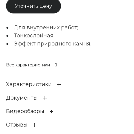
Уточнить цену
Для внутренних работ;
Тонкослойная;
Эффект природного камня.
Все характеристики
Характеристики
Документы
НАЗНАЧЕНИЕ
Для высококачественных
декоративно-отделочных
Видеообзоры
интерьерных работ по гла
дким минеральным поверх
ТИ_132-MD_Декоративная штукатурка_Marmo
ностям, гипсокартону, в то
Отзывы
Decor_07.09.2025
м числе ранее окрашенны
416.54 КБ
м водно-дисперсионными