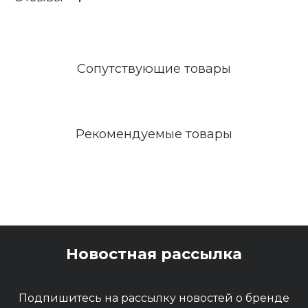
НАЗНАЧЕНИЕ
Оптимальный размер раб
очей поверхности позвол
яет добиться идеального
рисунка без особых усили
й для мастера.
Сопутствующие товары
Рекомендуемые товары
Новостная рассылка
Подпишитесь на рассылку новостей о бренде