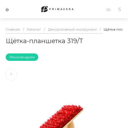
Главная
/
Каталог
/
Декоративный инструмент
/
Щётка-планше
Щётка-планшетка 319/T
Рекомендуем