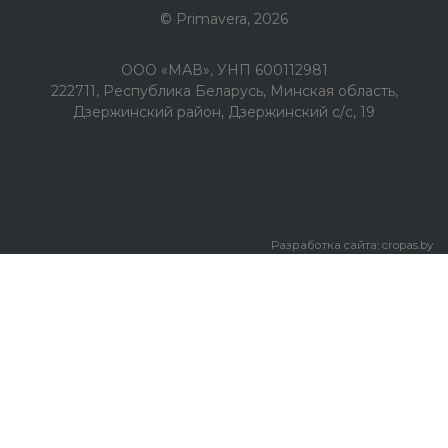
© Primavera, 2026
ООО «МАВ», УНП 600112981
222711, Республика Беларусь, Минская область,
Дзержинский район, Дзержинский с/с, 19
Разработка сайта:
cropas.by