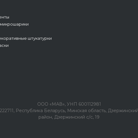
енты
 микрошарики
коративные штукатурки
аски
ООО «МАВ», УНП 600112981
222711, Республика Беларусь, Минская область, Дзержински
район, Дзержинский с/с, 19