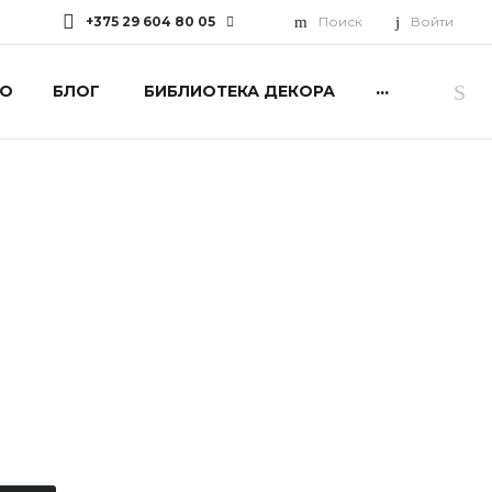
+375 29 604 80 05
Поиск
Войти
...
О
БЛОГ
БИБЛИОТЕКА ДЕКОРА
+375 29 604 80 05
г. Минск, пр-т
Дзержинского, 94
Пн-Пт: 10:00-19:00 Cб: 10:00-
17:00 Вс: Выходной
primavera.biblioteka@mav.by
+375 29 660 10 45
Минская обл., Дзержинский
р-н, Дзержинский с/с, 19
Пн-Пт: 08:00-16:45 Cб-Вс:
Выходной
primavera@mav.by