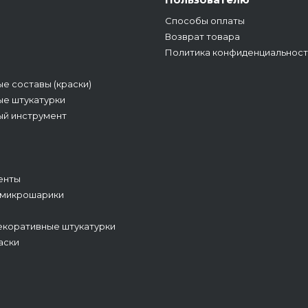
Способы оплаты
Возврат товара
Политика конфиденциальност
е составы (краски)
е штукатурки
ый инструмент
енты
 микрошарики
коративные штукатурки
аски