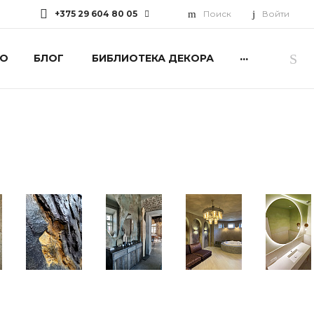
+375 29 604 80 05
Поиск
Войти
...
О
БЛОГ
БИБЛИОТЕКА ДЕКОРА
+375 29 604 80 05
г. Минск, пр-т
Дзержинского, 94
Пн-Пт: 10:00-19:00 Cб: 10:00-
17:00 Вс: Выходной
primavera.biblioteka@mav.by
+375 29 660 10 45
Минская обл., Дзержинский
р-н, Дзержинский с/с, 19
Пн-Пт: 08:00-16:45 Cб-Вс:
Выходной
primavera@mav.by