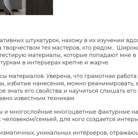
тивных штукатурок, нахожу в их изучении вдох
а творчеством тех мастеров, кто рядом… Широ
тестирую материалы, которые попадают мне в 
уркам в интерьерах крепче и жарче.
сы материалов. Уверена, что грамотная работа
ы, избитые нанесения, можно реанимировать, 
е знать его свойства и научиться слышать его
авно известным техникам.
ны и многослойные многоцветные фактурные н
с человеком/семьей, для кого создается интерь
аризматичных, уникальных интерьеров, отража