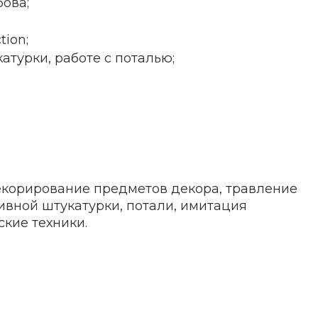
бова;
ion;
турки, работе с поталью;
декорирование предметов декора, травление
ивной штукатурки, потали, имитация
ские техники.