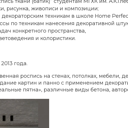
ись ткани (батик)” студентам МГХК им. А.К.Гле
и, рисунка, живописи и композиции;
 декораторским техникам в школе Home Perfect
сы по техникам нанесения декоративной штука
адач конкретного пространства,
цветоведения и колористики.
2013 года.
венная роспись на стенах, потолках, мебели, 
здание картин и панно с применением декорат
деальные пятна», различные виды бетона, автор