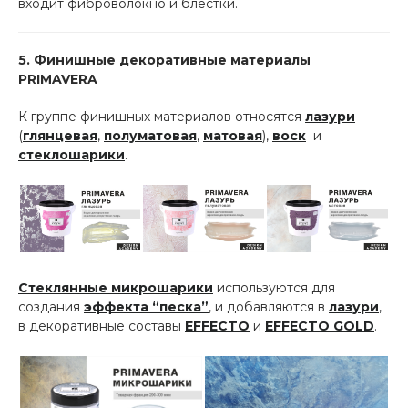
входит фиброволокно и блестки.
5. Финишные декоративные материалы
PRIMAVERA
К группе финишных материалов относятся
лазури
(
глянцевая
,
полуматовая
,
матовая
),
воск
и
стеклошарики
.
Стеклянные микрошарики
используются для
создания
эффекта “песка”
, и добавляются в
лазури
,
в декоративные составы
EFFECTO
и
EFFECTO GOLD
.