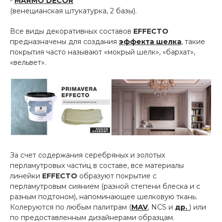
-
MARMO DÉCOR
(венецианская штукатурка, 2 базы).
Все виды декоративных составов
EFFECTO
предназначены для создания
эффекта шелка
, такие
покрытия часто называют «мокрый шелк», «бархат»,
«вельвет».
За счет содержания серебряных и золотых
перламутровых частиц в составе, все материалы
линейки
EFFECTO
образуют покрытие с
перламутровым сиянием (разной степени блеска и с
разным подтоном), напоминающее шелковую ткань.
Колеруются по любым палитрам (
MAV
, NCS и
др.
) или
по предоставленным дизайнерами образцам.